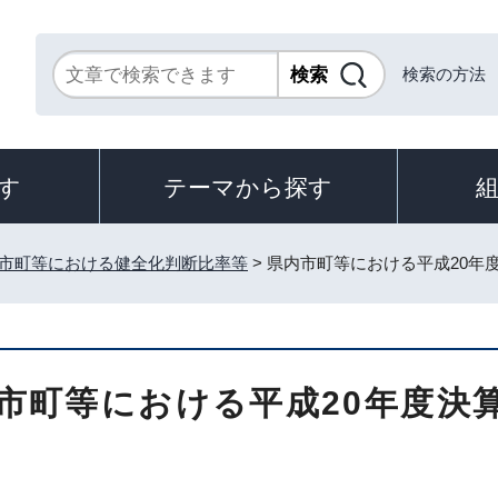
検索の方法
す
テーマから探す
市町等における健全化判断比率等
> 県内市町等における平成20
市町等における平成20年度決