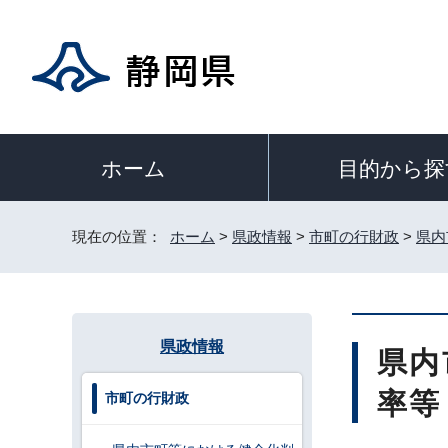
目的から探
ホーム
現在の位置：
ホーム
>
県政情報
>
市町の行財政
>
県内
県政情報
県内
率等
市町の行財政