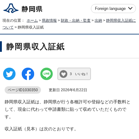
Foreign language
現在の位置：
ホーム
>
県政情報
>
財政・出納・監査
>
出納
>
静岡県収入証紙に
ついて
> 静岡県収入証紙
静岡県収入証紙
3 いいね！
ページID1030350
更新日 2026年6月22日
静岡県収入証紙は、静岡県が行う各種許可や登録などの手数料と
して、現金に代わって申請書類に貼って収めていただくもので
す。
収入証紙（見本）は次のとおりです。