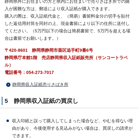
静岡県外にお住まいの方と県内にお住まいで売りさばき所での購
入が困難な方は、郵送により収入証紙が購入できます。
購入の際は、収入証紙代金と、（簡易）書留料金分の切手を貼付
した返信用封筒を同封の上、現金書留により以下の住所に送付し
てください。（5万円以下の場合は簡易書留で、5万円を超える場
合は書留でお願いします。）
〒420-8601 静岡県静岡市葵区追手町9番6号
静岡県庁本館1階 売店静岡県収入証紙販売所（サンコートラベ
ル）
電話番号：054-273-7017
静岡県収入証紙売りさばき所
5 静岡県収入証紙の買戻し
収入印紙と誤って購入してしまった場合など、やむを得ない理
由があり、今後使用する見込みがない場合は、買戻しの請求が
できます。