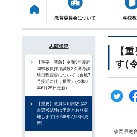
トップ
教育委員会について
学校教
志願状況
【重
す(
【重要・緊急】令和9年度静
岡県教員採用試験2次選考試
験日程変更について（台風7
号接近に伴う措置）(令和8
年6月25日更新)
【重要】教員採用試験 第2
次選考試験は予定どおり実
施します(令和8年7月3日更
新)
静岡県教