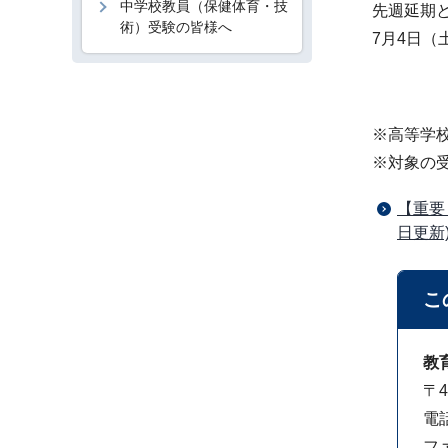
中学校教員（保健体育・技
先週延期
術）受験の皆様へ
7月4日
※高等学
※対象の
【重要
日更新
こ
教
〒4
電話
ファ