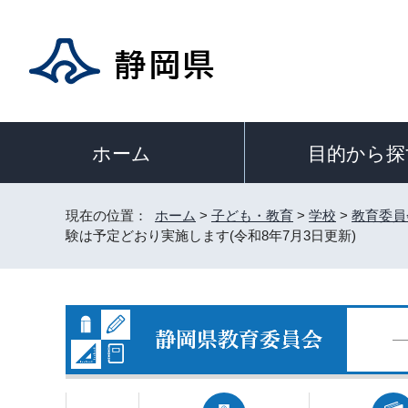
目的から探
ホーム
現在の位置：
ホーム
>
子ども・教育
>
学校
>
教育委員
験は予定どおり実施します(令和8年7月3日更新)