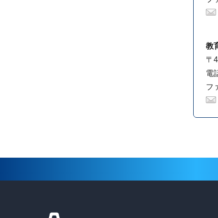
教
〒4
電話
ファ