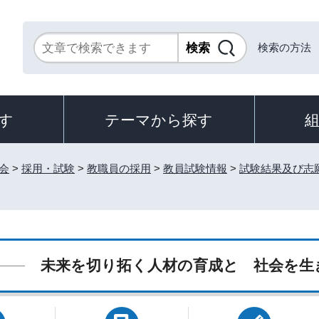
検索の方法
す
テーマから探す
会
>
採用・試験
>
教職員の採用
>
教員試験情報
>
試験結果及び志
未来を切り拓く人材の育成と 社会を生