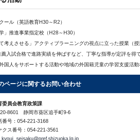
クール（英語教育H30～R2）
学」推進事業指定校（H28～H30）
て考えさせる」アクティブラーニングの視点に立った授業（授業
推薦入試合格で進路実績を伸ばすなど、丁寧な指導が定評を得
外国人をサポートする活動や地域の外国籍児童の学習支援活動
のページに関する
お問い合わせ
育委員会教育政策課
20-8601 静岡市葵区追手町9-6
番号：054-221-3168
クス番号：054-221-3561
kyoui_seisaku@pref.shizuoka.lg.jp