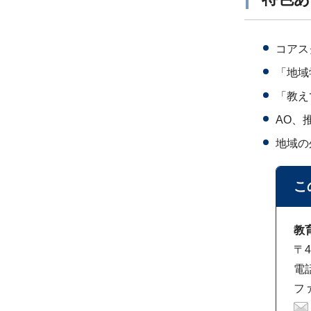
コアス
「地域
「教え
AO、
地域の
こ
教
〒4
電話
ファ