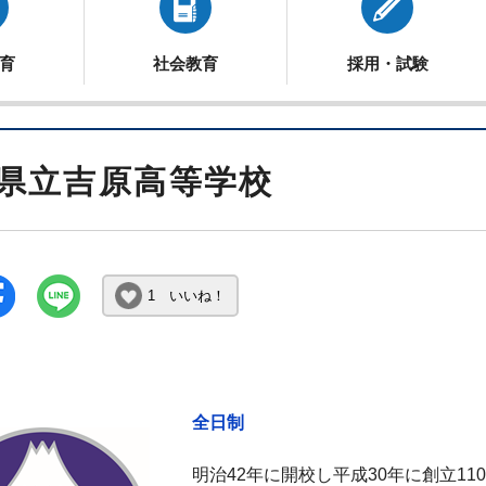
育
社会教育
採用・試験
県立吉原高等学校
1 いいね！
全日制
明治42年に開校し平成30年に創立1