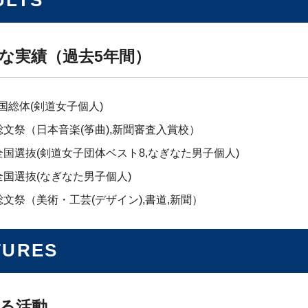
ULTS
な実績（過去5年間）
全国総体(剣道女子個人)
0)総文祭（日本音楽(筝曲),新聞審査入賞校）
0)全国選抜(剣道女子団体ベスト8,なぎなた男子個人)
)全国選抜(なぎなた男子個人)
9)総文祭（美術・工芸(デザイン),書道,新聞）
TURES
る活動