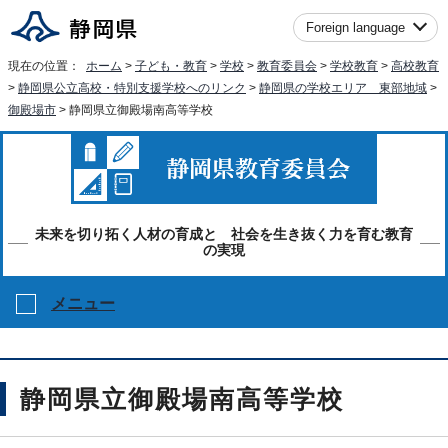
Foreign language
現在の位置：
ホーム
>
子ども・教育
>
学校
>
教育委員会
>
学校教育
>
高校教育
>
静岡県公立高校・特別支援学校へのリンク
>
静岡県の学校エリア 東部地域
>
御殿場市
> 静岡県立御殿場南高等学校
未来を切り拓く人材の育成と 社会を生き抜く力を育む教育
の実現
メニュー
静岡県立御殿場南高等学校