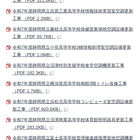
工事 （PDF 321.0KB）
令和7年度静岡県立吉原工業高等学校情報技術実習室空調更新
工事 （PDF 2.2MB）
令和7年度静岡県立藤枝北高等学校保健室東側他空調設備更新
工事 （PDF 55.7KB）
令和7年度静岡県立小笠高等学校3棟情報処理室空調設備更新
工事 （PDF 1.0MB）
令和7年度静岡県立沼津特別支援学校食堂空調機更新工事
（PDF 182.3KB）
令和7年度静岡県立横須賀高等学校南館3階トイレ改修工事
（PDF 1.7MB）
令和7年度静岡県立浜松北高等学校コンピュータ室空調設備更
新工事 （PDF 603.6KB）
令和7年度静岡県立沼津商業高等学校体育館照明器具更新工事
（PDF 183.2KB）
令和7年度静岡県立富士高等学校管理棟進路指導室他空調機更