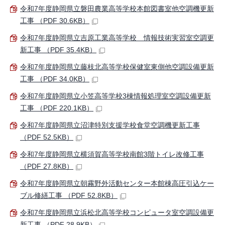
令和7年度静岡県立磐田農業高等学校本館図書室他空調機更新
工事 （PDF 30.6KB）
令和7年度静岡県立吉原工業高等学校 情報技術実習室空調更
新工事 （PDF 35.4KB）
令和7年度静岡県立藤枝北高等学校保健室東側他空調設備更新
工事 （PDF 34.0KB）
令和7年度静岡県立小笠高等学校3棟情報処理室空調設備更新
工事 （PDF 220.1KB）
令和7年度静岡県立沼津特別支援学校食堂空調機更新工事
（PDF 52.5KB）
令和7年度静岡県立横須賀高等学校南館3階トイレ改修工事
（PDF 27.8KB）
令和7年度静岡県立朝霧野外活動センター本館棟高圧引込ケー
ブル修繕工事 （PDF 52.8KB）
令和7年度静岡県立浜松北高等学校コンピュータ室空調設備更
新工事 （PDF 28.9KB）