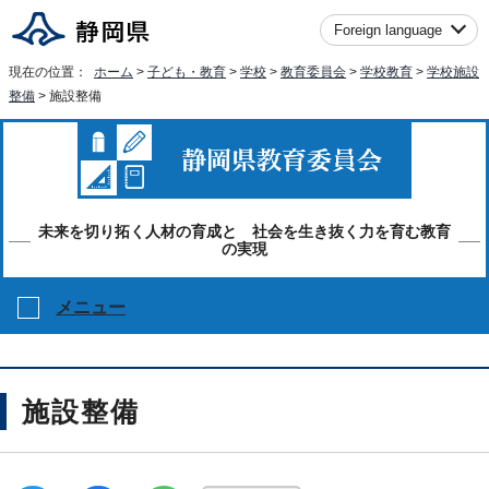
Foreign language
現在の位置：
ホーム
>
子ども・教育
>
学校
>
教育委員会
>
学校教育
>
学校施設
整備
> 施設整備
未来を切り拓く人材の育成と 社会を生き抜く力を育む教育
の実現
メニュー
施設整備