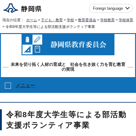
Foreign language
現在の位置：
ホーム
>
子ども・教育
>
学校
>
教育委員会
>
学校教育
>
学校体育
> 令和8年度大学生等による部活動支援ボランティア事業
未来を切り拓く人材の育成と 社会を生き抜く力を育む教育
の実現
メニュー
令和8年度大学生等による部活動
支援ボランティア事業