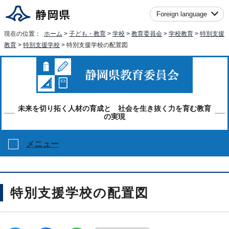
Foreign language
現在の位置：
ホーム
>
子ども・教育
>
学校
>
教育委員会
>
学校教育
>
特別支援
教育
>
特別支援学校
> 特別支援学校の配置図
未来を切り拓く人材の育成と 社会を生き抜く力を育む教育
の実現
メニュー
特別支援学校の配置図