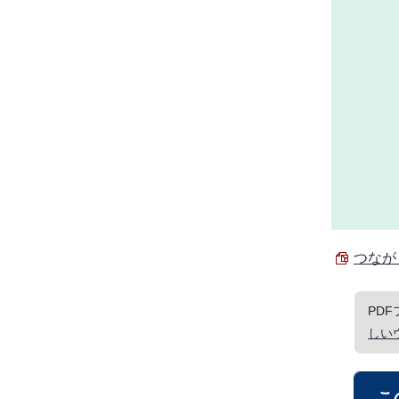
つながり
PD
しい
こ