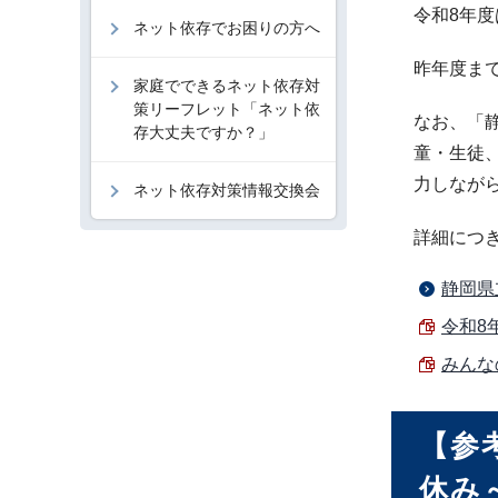
令和8年
ネット依存でお困りの方へ
昨年度ま
家庭でできるネット依存対
策リーフレット「ネット依
なお、「
存大丈夫ですか？」
童・生徒
力しなが
ネット依存対策情報交換会
詳細につ
静岡県
令和8
みんな
【参
休み