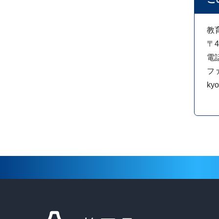
教
〒4
電話
ファ
kyo