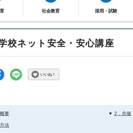
育
社会教育
採用・試験
学校ネット安全・安心講座
いいね！
座概要
2．共催
込方法