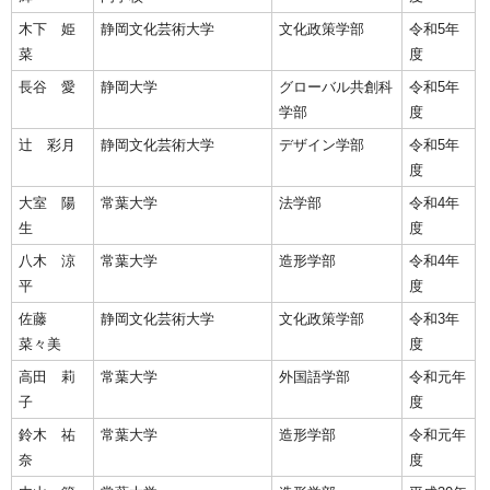
木下 姫
静岡文化芸術大学
文化政策学部
令和5年
菜
度
長谷 愛
静岡大学
グローバル共創科
令和5年
学部
度
辻 彩月
静岡文化芸術大学
デザイン学部
令和5年
度
大室 陽
常葉大学
法学部
令和4年
生
度
八木 涼
常葉大学
造形学部
令和4年
平
度
佐藤
静岡文化芸術大学
文化政策学部
令和3年
菜々美
度
高田 莉
常葉大学
外国語学部
令和元年
子
度
鈴木 祐
常葉大学
造形学部
令和元年
奈
度