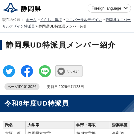
Foreign language
現在の位置：
ホーム
>
くらし・環境
>
ユニバーサルデザイン
>
静岡県ユニバー
サルデザイン特派員
> 静岡県UD特派員メンバー紹介
静岡県UD特派員メンバー紹介
いいね！
ページID1013026
更新日 2026年7月23日
令和8年度UD特派員
氏名
大学等
学部・専攻
委嘱年度
犬塚 凜
静岡県立大学
短期大学部
令和8年