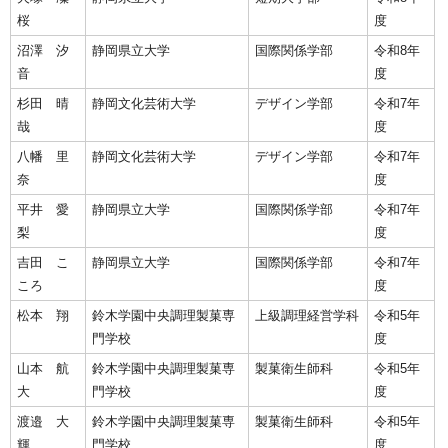
桜
度
沼澤 汐
静岡県立大学
国際関係学部
令和8年
音
度
杉田 晴
静岡文化芸術大学
デザイン学部
令和7年
哉
度
八幡 里
静岡文化芸術大学
デザイン学部
令和7年
奈
度
平井 愛
静岡県立大学
国際関係学部
令和7年
梨
度
吉田 こ
静岡県立大学
国際関係学部
令和7年
ころ
度
松本 翔
鈴木学園中央調理製菓専
上級調理経営学科
令和5年
門学校
度
山本 航
鈴木学園中央調理製菓専
製菓衛生師科
令和5年
大
門学校
度
渡邉 大
鈴木学園中央調理製菓専
製菓衛生師科
令和5年
輝
門学校
度