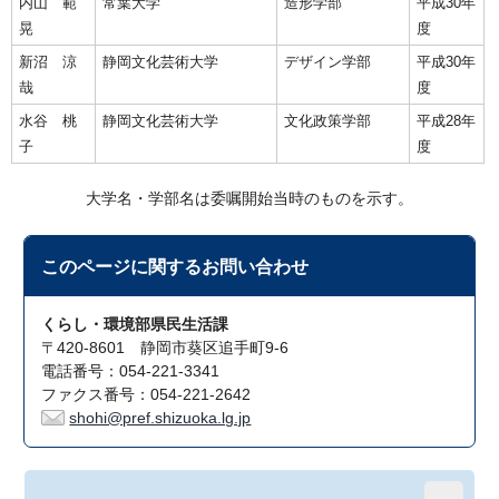
内山 範
常葉大学
造形学部
平成30年
晃
度
新沼 涼
静岡文化芸術大学
デザイン学部
平成30年
哉
度
水谷 桃
静岡文化芸術大学
文化政策学部
平成28年
子
度
大学名・学部名は委嘱開始当時のものを示す。
このページに関する
お問い合わせ
くらし・環境部県民生活課
〒420-8601 静岡市葵区追手町9-6
電話番号：054-221-3341
ファクス番号：054-221-2642
shohi@pref.shizuoka.lg.jp