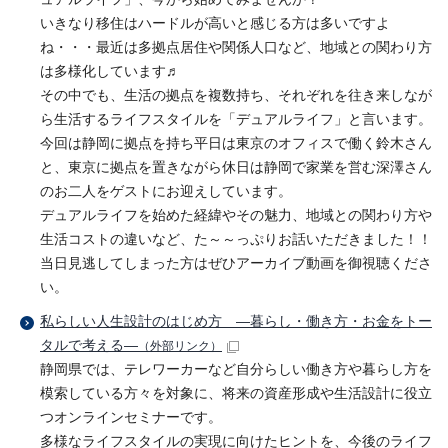
いきなり移住はハードルが高いと感じる方は多いですよ
ね・・・最近は多拠点居住や関係人口など、地域との関わり方
は多様化しています♬
その中でも、生活の拠点を複数持ち、それぞれを往き来しなが
ら生活するライフスタイルを「デュアルライフ」と言います。
今回は静岡に拠点を持ち平日は東京のオフィスで働く鈴木さん
と、東京に拠点を置きながら休日は静岡で家業を営む深澤さん
のお二人をゲストにお迎えしています。
デュアルライフを始めた経緯やその魅力、地域との関わり方や
生活コストの違いなど、た～～っぷりお話いただきました！！
当日見逃してしまった方はぜひアーカイブ動画を御視聴くださ
い。
私らしい人生設計のはじめ方 ―暮らし・働き方・お金をトー
タルで考える―
（外部リンク）
静岡県では、テレワーカーなど自分らしい働き方や暮らし方を
模索している方々を対象に、将来の資産形成や生活設計に役立
つオンラインセミナーです。
多様なライフスタイルの実現に向けたヒントを、今後のライフ