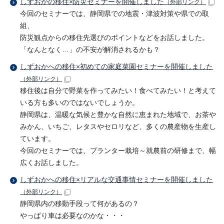
しずおかの移住×防災セミナーを開催しました
（外部リンク）
今回のセミナーでは、静岡県での地震・津波対策や県での取
組、
防災観点からの移住先選びのポイントなどをお話しました。
「なんとなく…」の不安が解消されるかも？
しずおかへの移住×初めての家庭菜園セミナーを開催しました
（外部リンク）
移住後は自分で野菜を作ってみたい！食べてみたい！と考えて
いる方も多いのではないでしょうか。
静岡県は、温暖な気候と豊かな自然に恵まれた地域で、お茶や
みかん、いちご、レタスやセロリなど、多くの農産物を生産し
ています。
今回のセミナーでは、プランター栽培～就農前の研修まで、幅
広くお話しました。
しずおかへの移住×リアルな交通事情セミナーを開催しました
（外部リンク）
静岡県内の移動手段って何があるの？
やっぱり車は必要なのかな・・・