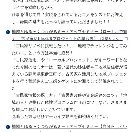
豊かな自然環境に魅了されて静岡県へ拠点を移し、アウトドア
ライフを満喫しながら、
仕事を通じて自己実現をされているお二人をゲストにお迎え
し、静岡の魅力をたっぷり語っていただきました！！
地域とゆる〜くつながるミートアップセミナー【ローカルで輝
く！ 古民家活用×地域プロジェクトの舞台裏】
（外部リンク）
「古民家リノベに挑戦したい！」「地域でチャレンジをしてみ
たい！」という方は本当に必見！
「古民家活用」や「ローカルプロジェクト」がキーワードとな
った今回のセミナーは、若い世代の移住者や二地域居住者が増
えている静岡県東伊豆町で、古民家を活用した地域プロジェク
トを行う荒武さんご夫婦をゲストにお迎えして開催されまし
た！
「古民家情報の探し方」「古民家改修や資金調達のコツ」「地
域の人と連携した体験プログラム作りのコツ」など、さまざま
な観点でお話しいただいています。
見逃した方はぜひアーカイブ動画を御視聴ください。
地域とゆる〜くつながるミートアップセミナー【自分らしくい