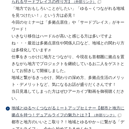
られるサードプレイスの作り方】
（外部リンク）
「地方でおもしろいことがしたい」「ゆる～くつながれる地域
を見つけたい！」という方は必見！
今回のセミナーは「多拠点居住」や「サードプレイス」がキー
ワード！
いきなり移住はハードルが高いと感じる方は多いですよ
ね・・・最近は多拠点居住や関係人口など、地域との関わり方
は多様化しています♬
仕事をきっかけに地方とつながり、今現在も首都圏に拠点を置
きながら地方でプロジェクトを継続しているお二人をゲストと
してお招きして開催しました。
地域と繋がるきっかけ、関わりの深め方、多拠点生活のメリッ
ト・デメリットなど、気になるお話が盛りだくさんです！
当日見逃してしまった方はぜひアーカイブ動画を御視聴くださ
い。
地域とゆる〜くつながるミートアップセミナー【都市と地方に
拠点を持つ！デュアルライフの魅力とは？】
（外部リンク）
都市と地方のいいとこ取り？！地域とゆるやか～に繋がる「デ
ュアルライフ」、今から始めてみませんか？