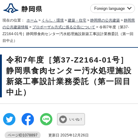
Foreign language
現在の位置：
ホーム
>
くらし・環境
>
建築・住宅
>
静岡県の公共建築
>
静岡県
の公共建築情報
>
プロポーザル方式に係る公告について
> 令和7年度［第37-
Z2164-01号］静岡県食肉センター汚水処理施設新築工事設計業務委託（第一回
目中止）
令和7年度［第37-Z2164-01号］
静岡県食肉センター汚水処理施設
新築工事設計業務委託（第一回目
中止）
いいね！
ページID1078897
更新日 2025年12月26日