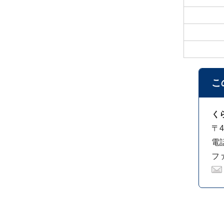
こ
く
〒4
電話
ファ