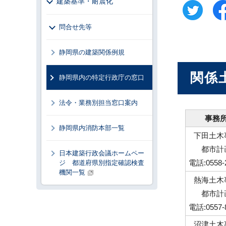
建築基準・耐震化
問合せ先等
静岡県の建築関係例規
関係
静岡県内の特定行政庁の窓口
法令・業務別担当窓口案内
事務
静岡県内消防本部一覧
下田土木
都市計
日本建築行政会議ホームペー
電話:0558-
ジ 都道府県別指定確認検査
機関一覧
熱海土木
都市計
電話:0557-
沼津土木