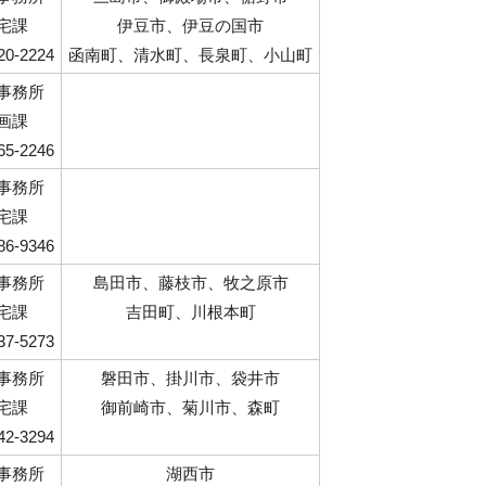
宅課
伊豆市、伊豆の国市
20-2224
函南町、清水町、長泉町、小山町
事務所
画課
65-2246
事務所
宅課
86-9346
事務所
島田市、藤枝市、牧之原市
宅課
吉田町、川根本町
37-5273
事務所
磐田市、掛川市、袋井市
宅課
御前崎市、菊川市、森町
42-3294
事務所
湖西市