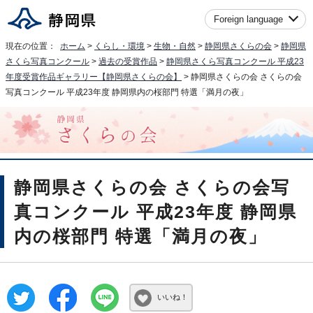
Foreign language
現在の位置：
ホーム
>
くらし・環境
>
生物・自然
>
静岡県さくらの会
>
静岡県
さくら写真コンクール
>
過去の受賞作品
>
静岡県さくら写真コンクール 平成23
年度受賞作品ギャラリー【静岡県さくらの会】
> 静岡県さくらの会 さくらの会
写真コンクール 平成23年度 静岡県内の桜部門 特選「満月の夜」
静岡県さくらの会 さくらの会写
真コンクール 平成23年度 静岡県
内の桜部門 特選「満月の夜」
いいね！