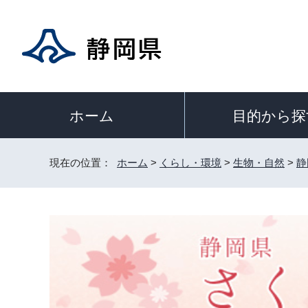
目的から探
ホーム
現在の位置：
ホーム
>
くらし・環境
>
生物・自然
>
静