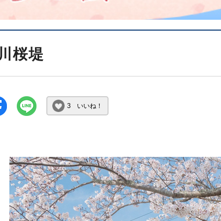
川桜堤
3 いいね！