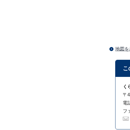
地図を
こ
く
〒4
電話
ファ