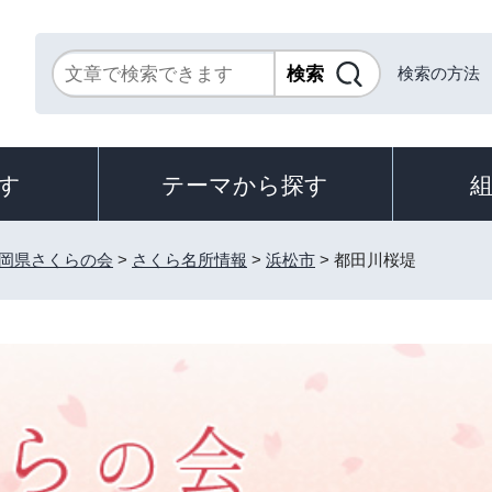
検索の方法
す
テーマから探す
岡県さくらの会
>
さくら名所情報
>
浜松市
> 都田川桜堤