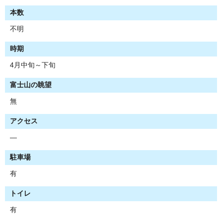
本数
不明
時期
4月中旬～下旬
富士山の眺望
無
アクセス
―
駐車場
有
トイレ
有