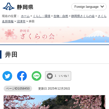
Foreign language
現在の位置：
ホーム
>
くらし・環境
>
生物・自然
>
静岡県さくらの会
>
さくら
名所情報
>
沼津市
> 井田
井田
1 いいね！
ページID1058450
更新日 2025年12月26日