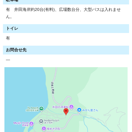
有 井田海岸約20台(有料)、広場数台分、大型バスは入れませ
ん。
トイレ
有
お問合せ先
―