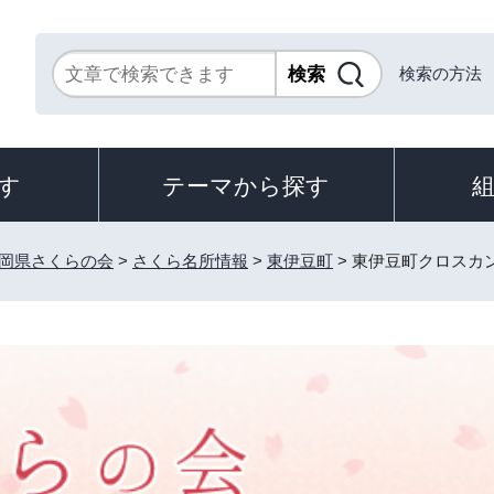
検索の方法
す
テーマから探す
岡県さくらの会
>
さくら名所情報
>
東伊豆町
> 東伊豆町クロスカ