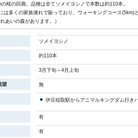
0mの桜の回廊。品種は全てソメイヨシノで本数は約110本。
には多くの家族連れで賑っており、ウォーキングコース(5km)
ふれあいの森があります。）
ソメイヨシノ
約110本
3月下旬～4月上旬
眺望
無
伊豆稲取駅からアニマルキングダム行きバ
有
有