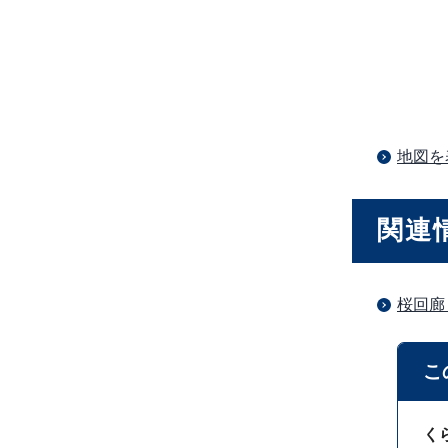
地図を
関連
桜回廊
こ
く