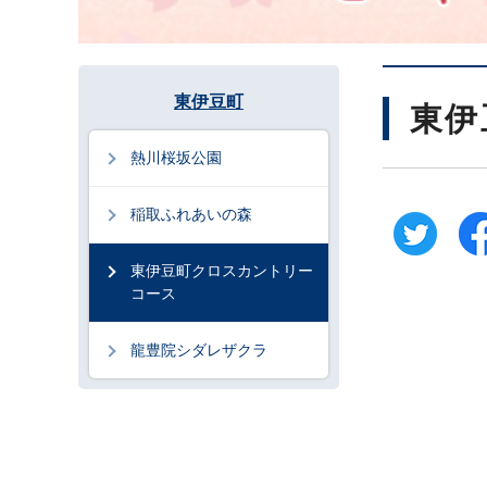
東伊豆町
東伊
熱川桜坂公園
稲取ふれあいの森
東伊豆町クロスカントリー
コース
龍豊院シダレザクラ