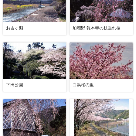
お吉ヶ淵
加増野 報本寺の枝垂れ桜
下田公園
白浜桜の里