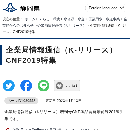
Foreign language
現在の位置：
ホーム
>
くらし・環境
>
水資源・水道
>
工業用水・水道事業
>
企
業局からのお知らせ
>
企業局情報通信（K-リリース）
> 企業局情報通信（K-リリ
ース）CNF2019特集
企業局情報通信（K-リリース）
CNF2019特集
いいね！
ページID1030558
更新日 2023年1月13日
企業局情報通信（Kリリース）増刊号CNF製品開発最前線2019特
集です。