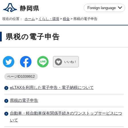
Foreign language
現在の位置：
ホーム
>
くらし・環境
>
税金
> 県税の電子申告
県税の電子申告
いいね！
ページID1039912
eLTAXを利用した電子申告・電子納税について
県税の電子申告
自動車・軽自動車保有関係手続きのワンストップサービスにつ
いて