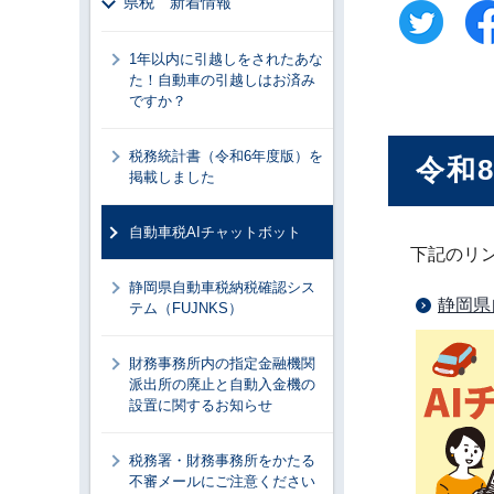
県税 新着情報
1年以内に引越しをされたあな
た！自動車の引越しはお済み
ですか？
税務統計書（令和6年度版）を
令和
掲載しました
自動車税AIチャットボット
下記のリ
静岡県自動車税納税確認シス
静岡県
テム（FUJNKS）
財務事務所内の指定金融機関
派出所の廃止と自動入金機の
設置に関するお知らせ
税務署・財務事務所をかたる
不審メールにご注意ください