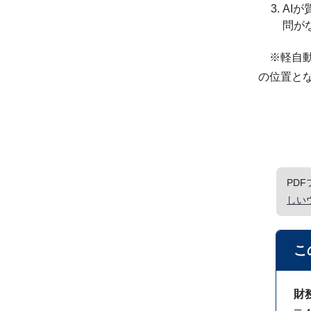
AI
問が
※軽自動
の位置と
PD
しい
こ
財