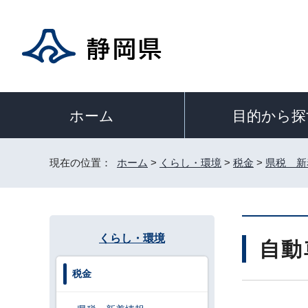
目的から探
ホーム
現在の位置：
ホーム
>
くらし・環境
>
税金
>
県税 新
くらし・環境
自動
税金