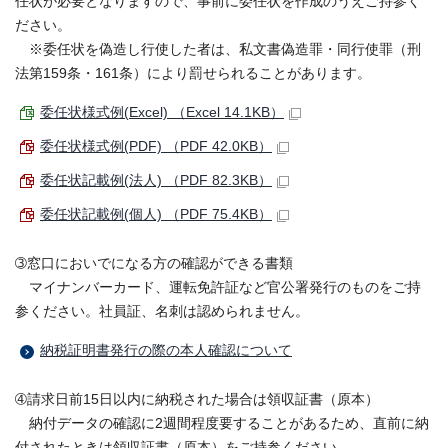
任状が必要となりますので、事前に委任状を作成のうえご持参く
ださい。
※委任状を偽造し行使した者は、私文書偽造罪・同行使罪（刑
法第159条・161条）により罰せられることがあります。
委任状様式例(Excel) （Excel 14.1KB）
委任状様式例(PDF) （PDF 42.0KB）
委任状記載例(法人) （PDF 82.3KB）
委任状記載例(個人) （PDF 75.4KB）
➂窓口においでになる方の確認ができる書類
マイナンバーカード、運転免許証など官公署発行のものをご持
参ください。社員証、名刺は認められません。
納税証明書発行の際の本人確認について
➃請求日前15日以内に納税された場合は領収証書（原本）
納付データの確認に2週間程度要することがあるため、直前に納
付されたときは領収証書（原本）をご持参ください。