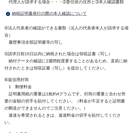
代理人が請求する場合・・・➁委任状の住所と➂本人確認書類
納税証明書発行の際の本人確認について
➃法人代表者の確認ができる書類（法人の代表者本人が請求する場
合）
履歴事項全部証明書等の写し
➄請求日前15日以内に納税された場合は領収証書（写し）
納付データの確認に2週間程度要することがあるため、直前に納
付されたときは領収証書（写し）を提出してください。
➅返信用封筒
1 郵便料金
証明書用紙の重量は1枚約4グラムです。封筒の重量と合わせ所
要の金額の切手を貼付してください。（料金が不足すると証明書
の郵送ができませんのでご注意ください。）
速達を希望されるときは、速達料金の切手を貼付してくださ
い。