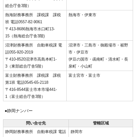
総合庁舎3階）
熱海財務事務所 課税課 課税
熱海市・伊東市
班 電話0557-82-9061
〒413-8686熱海市水口町13-
15（熱海総合庁舎3階)
沼津財務事務所 自動車税課 電
沼津市・三島市・御殿場市・裾野
話055-920-2019
市・伊豆市
〒410-8520沼津市高島本町1-
伊豆の国市・函南町・清水町・長
3（東部総合庁舎5階）
泉町・小山町
富士財務事務所 課税課 課税
富士宮市・富士市
第1班 電話0545-65-2118
〒416-8544富士市本市場441-
1（富士総合庁舎3階）
●静岡ナンバー
問い合せ先
管轄区域
静岡財務事務所 自動車税課 電話
静岡市