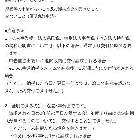
県税等の未納がないこと及び滞納処分を受けたこと
がないこと（酒販免許申請）
●注意事項
1 法人事業税、法人県民税、特別法人事業税（地方法人特別税）
の納税証明書については、以下の場合、通常より交付に時間を要
します。
・申告書提出後1～2週間以内に交付請求される場合
・eLTAX共通納税システムで納税後、1週間以内に交付請求される
場合
（ただし、納税した当日と翌日午前までは、窓口で納税確認がで
きないため交付できません。）
2 証明できるのは、過去3年分までです。
請求された日の3年前の同日が属する会計年度より前に法定納期
限が属するものについては、交付することはできません。
（ただし、未納額がある場合を除きます。）
・例えば令和7年6月1日に請求された場合