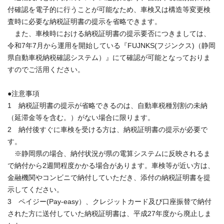
付確認を電子的に行うことが可能なため、車検又は構造等変更検
査時に必要な納税証明書の提示を省略できます。
また、車検時における納税証明書の提示要否につきましては、
令和7年7月から運用を開始している『FUJNKS(フジンクス)（静岡
県自動車税納税確認システム）』にて確認が可能となっておりま
すのでご活用ください。
●注意事項
1 納税証明書の提示が省略できるのは、自動車税種別割の未納
（延滞金等を含む。）がない場合に限ります。
2 納付後すぐに車検を受ける方は、納税証明書の提示が必要で
す。
※静岡県の場合、納付状況が県の電算システムに反映されるま
で納付から2週間程度かかる場合があります。車検等が近い方は、
金融機関やコンビニで納付していただき、添付の納税証明書を提
示してください。
3 ペイジー(Pay-easy）、クレジットカード及び口座振替で納付
された方に送付していた納税証明書は、平成27年度から廃止しま