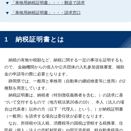
「車検用納税証明書」・・・郵送で請求
「車検用納税証明書」・・・請求窓口
1 納税証明書とは
納税の有無や税額など、納税に関する一定の事項を証明するも
ので、 金融機関からの借入や公共団体の入札参加資格審査、補助
金の申請等の際に必要となります。
静岡県では、一般用と車検用（自動車の継続検査等に使用）の2
種類を用意しています。
納税証明書は、納税者（特別徴収義務者を含む。）の請求に基
づいて交付するもので（地方税法第20条の10）、本人（法人の場
合は代表者）以外の方（以下「代理人」という。）が納税証明書
（一般用）を請求する場合は委任状が必要となります。
なお、所得税や法人税、消費税等の国税は管轄する税務署、住
民税（個人・法人の市町村民税）や固定資産税、軽自動車税等の