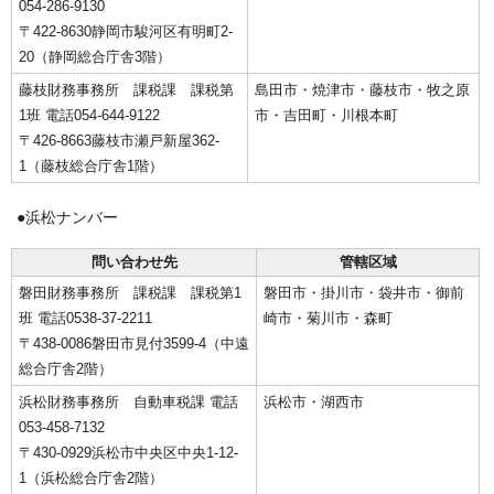
054-286-9130
〒422-8630静岡市駿河区有明町2-
20（静岡総合庁舎3階）
藤枝財務事務所 課税課 課税第
島田市・焼津市・藤枝市・牧之原
1班 電話054-644-9122
市・吉田町・川根本町
〒426-8663藤枝市瀬戸新屋362-
1（藤枝総合庁舎1階）
●浜松ナンバー
問い合わせ先
管轄区域
磐田財務事務所 課税課 課税第1
磐田市・掛川市・袋井市・御前
班 電話0538-37-2211
崎市・菊川市・森町
〒438-0086磐田市見付3599-4（中遠
総合庁舎2階）
浜松財務事務所 自動車税課 電話
浜松市・湖西市
053-458-7132
〒430-0929浜松市中央区中央1-12-
1（浜松総合庁舎2階）