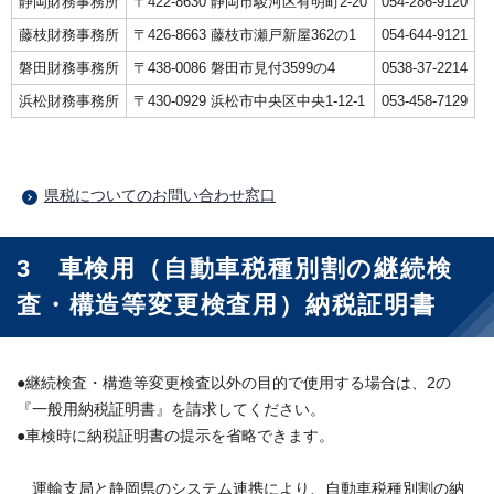
静岡財務事務所
〒422-8630 静岡市駿河区有明町2-20
054-286-9120
藤枝財務事務所
〒426-8663 藤枝市瀬戸新屋362の1
054-644-9121
磐田財務事務所
〒438-0086 磐田市見付3599の4
0538-37-2214
浜松財務事務所
〒430-0929 浜松市中央区中央1-12-1
053-458-7129
県税についてのお問い合わせ窓口
3 車検用（自動車税種別割の継続検
査・構造等変更検査用）納税証明書
●継続検査・構造等変更検査以外の目的で使用する場合は、2の
『一般用納税証明書』を請求してください。
●車検時に納税証明書の提示を省略できます。
運輸支局と静岡県のシステム連携により、自動車税種別割の納