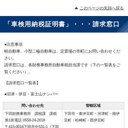
このページの先頭へ戻る
「車検用納税証明書」・・・請求窓口
●注意事項
軽自動車、小型二輪自動車は、定置場の市町にお問い合わせくだ
さい。
請求窓口は、各財務事務所自動車税担当課です（下の一覧表をご
覧ください）。
【請求窓口一覧表】
●沼津・伊豆・富士山ナンバー
問い合わせ先
管轄区域
下田財務事務所 課税課 課税
下田市・東伊豆町・河津町・南伊
第1班電話 0558-24-2018
豆町・松崎町・西伊豆町
〒415-0016下田市中531-1（下田