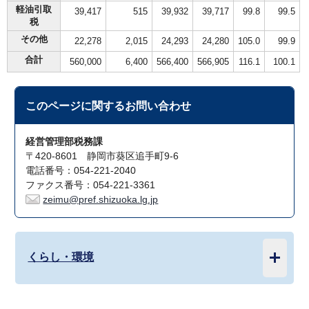
軽油引取
39,417
515
39,932
39,717
99.8
99.5
税
その他
22,278
2,015
24,293
24,280
105.0
99.9
合計
560,000
6,400
566,400
566,905
116.1
100.1
このページに関する
お問い合わせ
経営管理部税務課
〒420-8601 静岡市葵区追手町9-6
電話番号：054-221-2040
ファクス番号：054-221-3361
zeimu@pref.shizuoka.lg.jp
くらし・環境