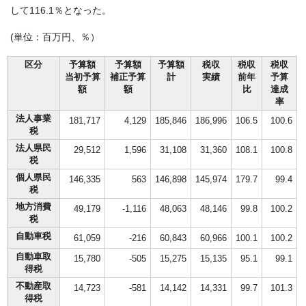
して116.1％となった。
(単位：百万円、％）
区分
予算額
予算額
予算額
税収
税収
税収
当初予算
補正予算
計
実績
前年
予算
額
額
比
達成
率
法人事業
181,717
4,129
185,846
186,996
106.5
100.6
税
法人県民
29,512
1,596
31,108
31,360
108.1
100.8
税
個人県民
146,335
563
146,898
145,974
179.7
99.4
税
地方消費
49,179
-1,116
48,063
48,146
99.8
100.2
税
自動車税
61,059
-216
60,843
60,966
100.1
100.2
自動車取
15,780
-505
15,275
15,135
95.1
99.1
得税
不動産取
14,723
-581
14,142
14,331
99.7
101.3
得税