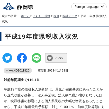
Foreign language
現在の位置：
ホーム
>
くらし・環境
>
税金
>
統計データ
> 平成19年度県税収入
状況
平成19年度県税収入状況
いいね！
ページID1011820
更新日 2023年1月28日
対前年同期比で116.1％
平成19年度の県税収入決算額は、景気が回復基調にあったことか
ら企業収益が改善し、法人事業税、法人県民税が増収となったほ
か、税源移譲の影響による個人県民税の大幅な増収もあったこと
から、平成19年度最終予算額に対して100.1％、前年度決算額に対