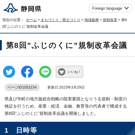
Foreign language
現在の位置：
ホーム
>
まちづくり・県土づくり
>
地域振興
>
規制改革
> 第8
回”ふじのくに”規制改革会議
第8回”ふじのくに”規制改革会議
いいね！
ページID1053154
更新日 2023年3月29日
県及び市町の地方版総合戦略の阻害要因となりうる規制・制度の
検証を行うため、産業・経済、金融、教育等の代表者で構成する
第8回“ふじのくに”規制改革会議を開催しました。
1 日時等