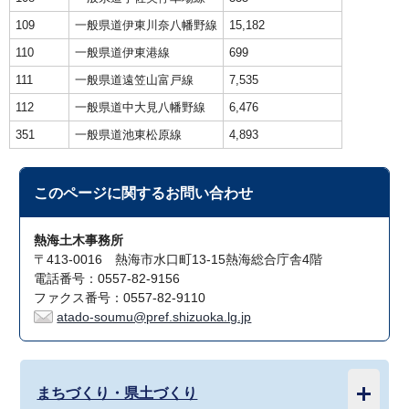
109
一般県道伊東川奈八幡野線
15,182
110
一般県道伊東港線
699
111
一般県道遠笠山富戸線
7,535
112
一般県道中大見八幡野線
6,476
351
一般県道池東松原線
4,893
このページに関する
お問い合わせ
熱海土木事務所
〒413-0016 熱海市水口町13-15熱海総合庁舎4階
電話番号：0557-82-9156
ファクス番号：0557-82-9110
atado-soumu@pref.shizuoka.lg.jp
まちづくり・県土づくり