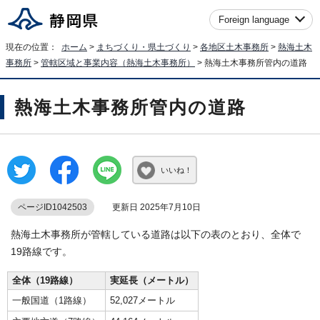
Foreign language
現在の位置：
ホーム
>
まちづくり・県土づくり
>
各地区土木事務所
>
熱海土木
事務所
>
管轄区域と事業内容（熱海土木事務所）
> 熱海土木事務所管内の道路
熱海土木事務所管内の道路
いいね！
ページID1042503
更新日 2025年7月10日
熱海土木事務所が管轄している道路は以下の表のとおり、全体で
19路線です。
全体（19路線）
実延長（メートル）
一般国道（1路線）
52,027メートル