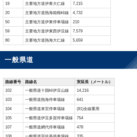
19
主要地方道伊東大仁線
7,215
20
主要地方道熱海箱根峠線
4,732
50
主要地方道伊東停車場線
210
59
主要地方道伊東西伊豆線
7,579
80
主要地方道熱海大仁線
5,659
一般県道
路線番号
路線名
実延長（メートル）
102
一般県道十国峠伊豆山線
14,216
103
一般県道熱海停車場線
641
104
一般県道来宮停車場線
(91)全線重用
105
一般県道伊豆多賀停車場線
754
107
一般県道網代停車場線
478
108
一般県道宇佐美停車場線
335