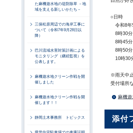
自然が好
た麻機遊水地の堤防除草 －地
域を支える新しいかたち－
○日時
三保松原周辺での海岸工事に
令和8年5
ついて（令和7年9月28日以
8時30
降）
8時45
8時50
巴川流域水害対策計画による
モニタリング（継続監視）を
10時3
公表します。
※雨天中
麻機遊水地クリーン作戦を開
催しました
受付場所
麻機遊
麻機遊水地クリーン作戦を開
催します！！
添付
静岡土木事務所 トピックス
県営住宅駐車場での車庫証明