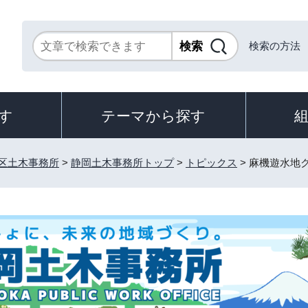
検索の方法
す
テーマから探す
区土木事務所
>
静岡土木事務所トップ
>
トピックス
> 麻機遊水地