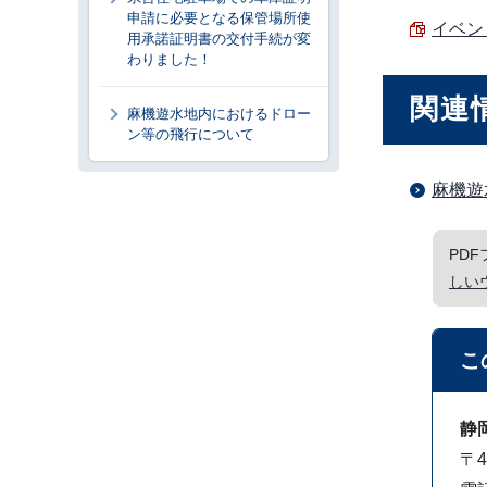
申請に必要となる保管場所使
イベント
用承諾証明書の交付手続が変
わりました！
関連
麻機遊水地内におけるドロー
ン等の飛行について
麻機遊
PD
しい
こ
静
〒