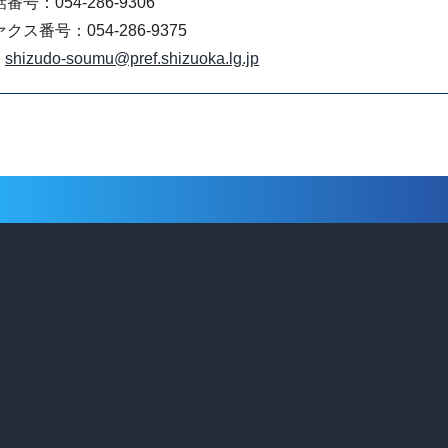
番号：054-286-9306
クス番号：054-286-9375
shizudo-soumu@pref.shizuoka.lg.jp