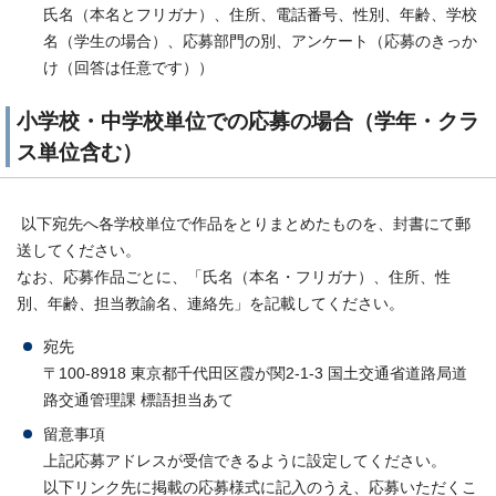
氏名（本名とフリガナ）、住所、電話番号、性別、年齢、学校
名（学生の場合）、応募部門の別、アンケート（応募のきっか
け（回答は任意です））
小学校・中学校単位での応募の場合（学年・クラ
ス単位含む）
以下宛先へ各学校単位で作品をとりまとめたものを、封書にて郵
送してください。
なお、応募作品ごとに、「氏名（本名・フリガナ）、住所、性
別、年齢、担当教諭名、連絡先」を記載してください。
宛先
〒100-8918 東京都千代田区霞が関2-1-3 国土交通省道路局道
路交通管理課 標語担当あて
留意事項
上記応募アドレスが受信できるように設定してください。
以下リンク先に掲載の応募様式に記入のうえ、応募いただくこ