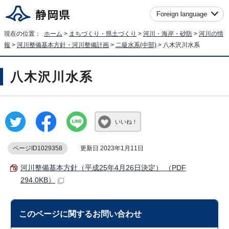
Foreign language
現在の位置：
ホーム
>
まちづくり・県土づくり
>
河川・海岸・砂防
>
河川の情
報
>
河川整備基本方針・河川整備計画
>
二級水系(中部)
> 八木沢川水系
八木沢川水系
いいね！
ページID1029358
更新日 2023年1月11日
河川整備基本方針（平成25年4月26日決定） （PDF
294.0KB）
このページに関する
お問い合わせ