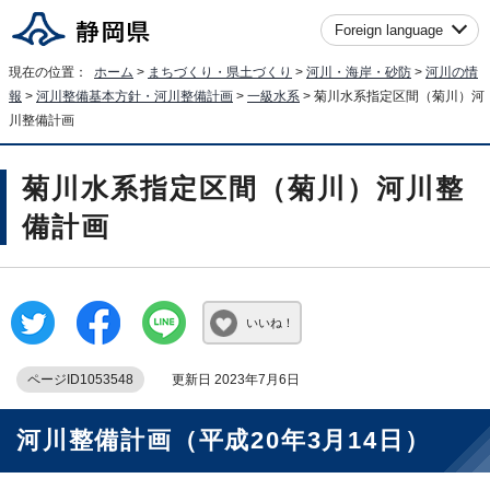
Foreign language
現在の位置：
ホーム
>
まちづくり・県土づくり
>
河川・海岸・砂防
>
河川の情
報
>
河川整備基本方針・河川整備計画
>
一級水系
> 菊川水系指定区間（菊川）河
川整備計画
菊川水系指定区間（菊川）河川整
備計画
いいね！
ページID1053548
更新日 2023年7月6日
河川整備計画（平成20年3月14日）