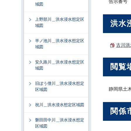
告示番号 
域図
上野部川＿洪水浸水想定区
洪水
域図
半ノ池川＿洪水浸水想定区
古川洪
域図
安久路川＿洪水浸水想定区
閲覧
域図
旧ぼう僧川＿洪水浸水想定
静岡県土
区域図
祝川＿洪水浸水想定区域図
関係
磐田田中川＿洪水浸水想定
区域図