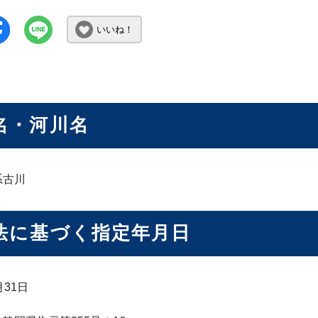
いいね！
名・河川名
系古川
法に基づく指定年月日
月31日