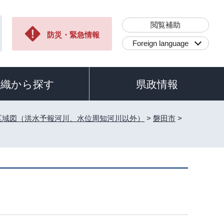
閲覧補助
防災・緊急情報
Foreign language
組織から探す
県政情報
区域図（洪水予報河川、水位周知河川以外）
>
磐田市
>