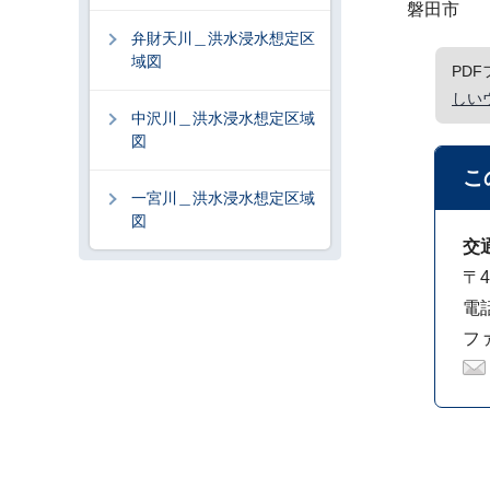
磐田市
弁財天川＿洪水浸水想定区
域図
PD
しい
中沢川＿洪水浸水想定区域
図
こ
一宮川＿洪水浸水想定区域
図
交
〒4
電話
ファ