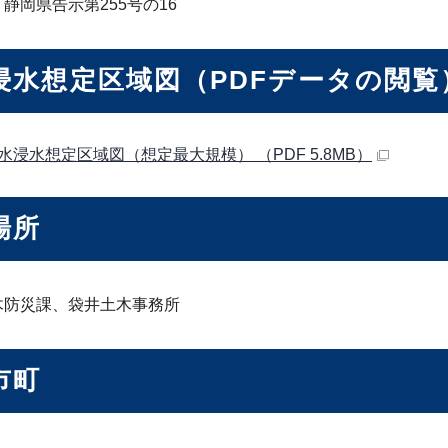
静岡県告示第255号の16
浸水想定区域図（PDFデータの閲覧
水浸水想定区域図（想定最大規模） （PDF 5.8MB）
場所
木防災課、袋井土木事務所
市町