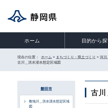
目的から探
ホーム
現在の位置：
ホーム
>
まちづくり・県土づくり
>
河川
古川＿洪水浸水想定区域図
磐田市
古川
敷地川＿洪水浸水想定区域
図