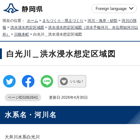
Foreign language
現在の位置：
ホーム
>
まちづくり・県土づくり
>
河川・海岸・砂防
>
河川の情
報
>
洪水浸水想定区域図
>
洪水浸水想定区域図（洪水予報河川、水位周知河川以
外）
>
川根本町
> 白光川＿洪水浸水想定区域図
白光川＿洪水浸水想定区域図
いいね！
ページID1062641
更新日 2026年4月30日
水系名・河川名
大井川水系白光川