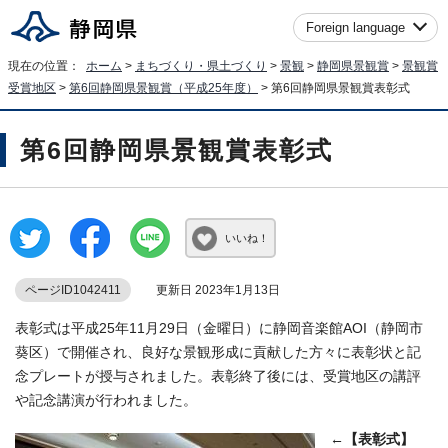
Foreign language
現在の位置：
ホーム
>
まちづくり・県土づくり
>
景観
>
静岡県景観賞
>
景観賞
受賞地区
>
第6回静岡県景観賞（平成25年度）
> 第6回静岡県景観賞表彰式
第6回静岡県景観賞表彰式
いいね！
ページID1042411
更新日 2023年1月13日
表彰式は平成25年11月29日（金曜日）に静岡音楽館AOI（静岡市
葵区）で開催され、良好な景観形成に貢献した方々に表彰状と記
念プレートが授与されました。表彰終了後には、受賞地区の講評
や記念講演が行われました。
←
【表彰式】