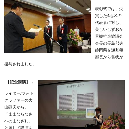
表彰式では、受
賞した4地区の
代表者に対し、
美しいしずおか
景観推進協議会
会長の長島郁夫
静岡県交通基盤
部長から賞状が
授与されました。
【記念講演】
→
ライター/フォト
グラファーの大
山顕氏から、
「ままならなさ
へのまなざし」
と題して講演を