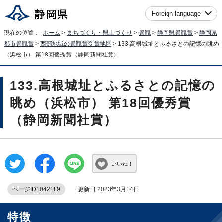
Foreign language
現在の位置：
ホーム
>
まちづくり・県土づくり
>
景観
>
静岡県景観賞
>
静岡県
都市景観賞
>
西部地域の景観賞受賞地区
> 133.高根城址とふるさとの記憶の眺め
（浜松市） 第18回優秀賞（静岡新聞社賞）
133.高根城址とふるさとの記憶の
眺め（浜松市） 第18回優秀賞
（静岡新聞社賞）
いいね！
ページID1042189
更新日 2023年3月14日
特徴