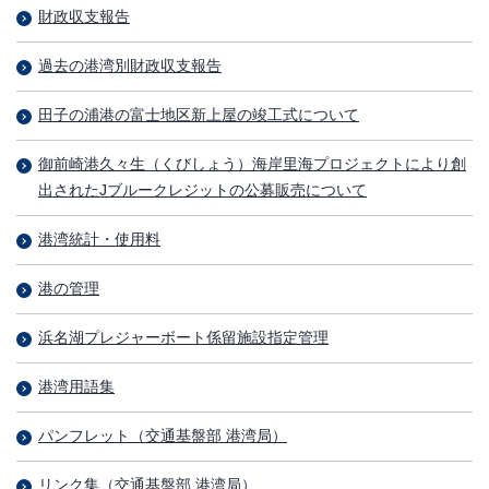
財政収支報告
過去の港湾別財政収支報告
田子の浦港の富士地区新上屋の竣工式について
御前崎港久々生（くびしょう）海岸里海プロジェクトにより創
出されたJブルークレジットの公募販売について
港湾統計・使用料
港の管理
浜名湖プレジャーボート係留施設指定管理
港湾用語集
パンフレット（交通基盤部 港湾局）
リンク集（交通基盤部 港湾局）