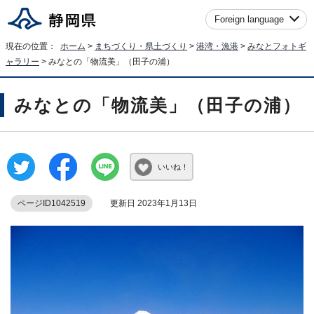
Foreign language
現在の位置：
ホーム
>
まちづくり・県土づくり
>
港湾・漁港
>
みなとフォトギ
ャラリー
> みなとの「物流美」（田子の浦）
みなとの「物流美」（田子の浦）
いいね！
ページID1042519
更新日 2023年1月13日