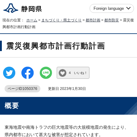
Foreign language
現在の位置：
ホーム
>
まちづくり・県土づくり
>
都市計画
>
都市防災
> 震災復
興都市計画行動計画
震災復興都市計画行動計画
4 いいね！
ページID1050376
更新日 2023年1月30日
概要
東海地震や南海トラフの巨大地震等の大規模地震の発生により、
県内都市において甚大な被害が想定されています。