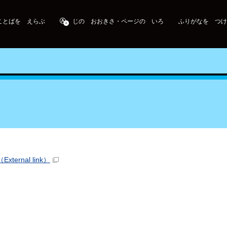
ことばを えらぶ
じの おおきさ・ページの いろ
ふりがなを つけ
（External link）