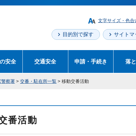
文字サイズ・色合
目的別で探す
サイトマ
の安全
交通安全
申請・手続き
落
宮警察署
>
交番・駐在所一覧
> 移動交番活動
交番活動