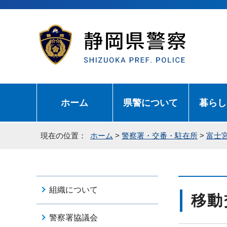
ホーム
県警について
暮らし
現在の位置：
ホーム
>
警察署・交番・駐在所
>
富士
組織について
移動
警察署協議会