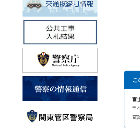
こ
富
〒
電話