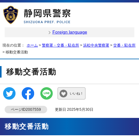
Foreign language
現在の位置：
ホーム
>
警察署・交番・駐在所
>
浜松中央警察署
>
交番・駐在所
> 移動交番活動
移動交番活動
いいね！
ページID2007559
更新日 2025年5月30日
移動交番活動