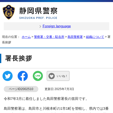
Foreign language
現在の位置：
ホーム
>
警察署・交番・駐在所
>
島田警察署
>
組織について
> 署
長挨拶
署長挨拶
いいね！
ページID2002510
更新日 2025年7月3日
令和7年3月に着任しました島田警察署長の笛田です。
島田警察署は、島田市と川根本町の1市1町を管轄し、県内では3番