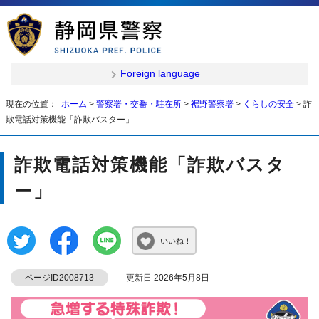
Foreign language
現在の位置：
ホーム
>
警察署・交番・駐在所
>
裾野警察署
>
くらしの安全
> 詐
欺電話対策機能「詐欺バスター」
詐欺電話対策機能「詐欺バスタ
ー」
いいね！
ページID2008713
更新日 2026年5月8日