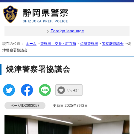
Foreign language
現在の位置：
ホーム
>
警察署・交番・駐在所
>
焼津警察署
>
警察署協議会
> 焼
津警察署協議会
焼津警察署協議会
いいね！
ページID2003057
更新日 2025年7月2日