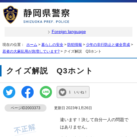
Foreign language
現在の位置：
ホーム
>
暮らしの安全
>
防犯情報
>
少年の非行防止と健全育成
>
若者の大麻乱用が急増しています?
> クイズ解説 Q3ホント
クイズ解説 Q3ホント
1 いいね！
ページID2003373
更新日 2023年1月26日
違います！決して自分一人の問題で
はありません。