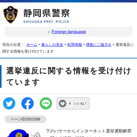
Foreign language
現在の位置：
ホーム
>
暮らしの安全
>
犯罪情報
>
捜査にご協力を
> 選挙違反に
関する情報を受け付けています
選挙違反に関する情報を受け付け
ています
4 いいね！
ページID2001099
下のバナーからインターネット選挙運動解禁