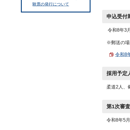
験票の発行について
申込受付
令和8年3月
※郵送の場
令和8
採用予定
柔道2人、
第1次審
令和8年5