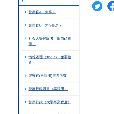
警察官A（大卒）
警察官B（大卒以外）
社会人等経験者（旧自己推
薦）
情報処理（サイバー犯罪捜
査）
警察官(再採用)選考考査
警察行政職員（再採用）
警察行政（大学卒業程度）