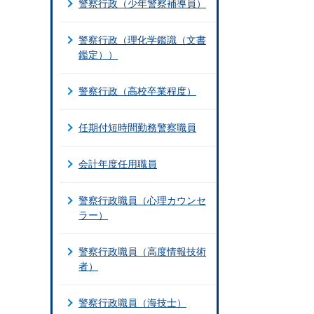
警察行政（少年警察補導員）
警察行政（理化学鑑識（文書
鑑定））
警察行政（高校卒業程度）
任期付短時間勤務警察職員
会計年度任用職員
警察行政職員（心理カウンセ
ラー）
警察行政職員（高度情報技術
者）
警察行政職員（海技士）