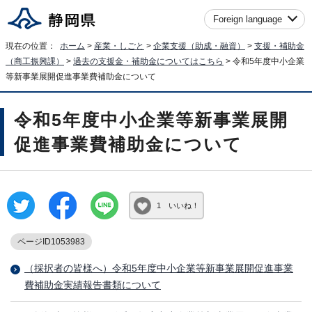
Foreign language
現在の位置：
ホーム
>
産業・しごと
>
企業支援（助成・融資）
>
支援・補助金
（商工振興課）
>
過去の支援金・補助金についてはこちら
> 令和5年度中小企業
等新事業展開促進事業費補助金について
令和5年度中小企業等新事業展開
促進事業費補助金について
1 いいね！
ページID1053983
（採択者の皆様へ）令和5年度中小企業等新事業展開促進事業
費補助金実績報告書類について