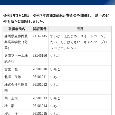
令和8年3月18日 令和7年度第2回認証審査会を開催し、以下の14
件を新たに認証しました。
取得者氏名
認証番号
品目
静岡県立静岡農
21142135
すいか、えだまめ、スイートコーン、
業高等学校（野
だいこん、はくさい、キャベツ、ブロ
菜）
ッコリー、レタス
磐南ファーム株
22146156
いちご
式会社
吉里 龍一
26101010
いちご
北澤 良雄
26101011
いちご
株式会社弓削農
26101012
いちご
園
岡 圭太
26101013
いちご
磯 豪
26101014
いちご
櫻井 洋
26101015
いちご