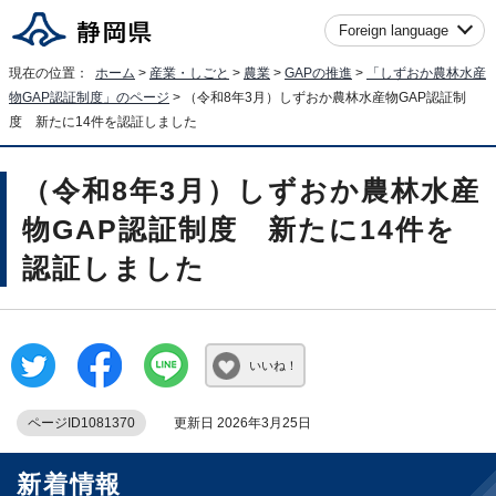
Foreign language
現在の位置：
ホーム
>
産業・しごと
>
農業
>
GAPの推進
>
「しずおか農林水産
物GAP認証制度」のページ
> （令和8年3月）しずおか農林水産物GAP認証制
度 新たに14件を認証しました
（令和8年3月）しずおか農林水産
物GAP認証制度 新たに14件を
認証しました
いいね！
ページID1081370
更新日 2026年3月25日
新着情報