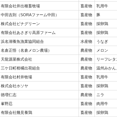
有限会社井出種畜牧場
畜産物
乳用牛
中田吉則（SORAファーム中田）
畜産物
豚
株式会社ビナグリーン
畜産物
採卵鶏
有限会社あさぎり高原ファーム
畜産物
採卵鶏
浜名湖養魚漁業協同組合
水産物
うなぎ
名倉正悟（名倉メロン農場）
農産物
メロン
天龍源菜株式会社
農産物
リーフレタ
三ケ日町柑橘出荷組合
農産物
温州みかん
有限会社村井牧場
畜産物
乳用牛
株式会社ホソヤ
畜産物
採卵鶏
徳増仁志
農産物
ニラ
峯野忍
畜産物
肉用牛
有限会社幾見養鶏
畜産物
採卵鶏