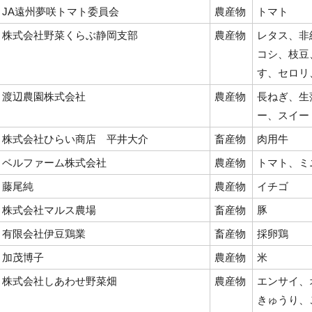
JA遠州夢咲トマト委員会
農産物
トマト
株式会社野菜くらぶ静岡支部
農産物
レタス、非
コシ、枝豆
す、セロリ
渡辺農園株式会社
農産物
長ねぎ、生
ー、スイー
株式会社ひらい商店 平井大介
畜産物
肉用牛
ベルファーム株式会社
農産物
トマト、ミ
藤尾純
農産物
イチゴ
株式会社マルス農場
畜産物
豚
有限会社伊豆鶏業
畜産物
採卵鶏
加茂博子
農産物
米
株式会社しあわせ野菜畑
農産物
エンサイ、
きゅうり、