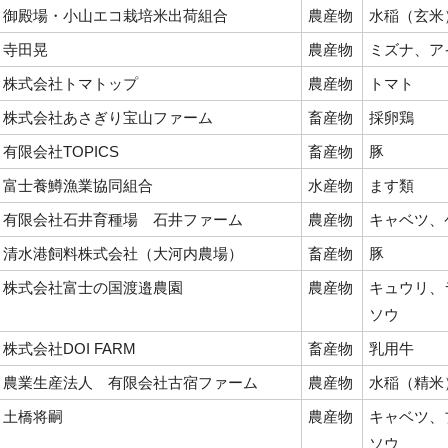
御殿場・小山エコ栽培米出荷組合
農産物
水稲（玄米
寺田晃
農産物
ミズナ、ア
株式会社トマトップ
農産物
トマト
株式会社あさぎり宝山ファーム
畜産物
採卵鶏
有限会社TOPICS
畜産物
豚
富士養鱒漁業協同組合
水産物
ます類
有限会社石井育種場 石井ファーム
農産物
キャベツ、
清水港飼料株式会社（大河内農場）
畜産物
豚
株式会社富士の国渡邉農園
農産物
キュウリ、
ソウ
株式会社DOI FARM
畜産物
乳用牛
農業生産法人 有限会社古宿ファーム
農産物
水稲（精米
土橋将嗣
農産物
キャベツ、
ソウ