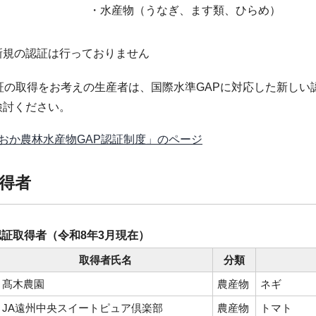
・水産物（うなぎ、ます類、ひらめ）
新規の認証は行っておりません
証の取得をお考えの生産者は、国際水準GAPに対応した新しい
検討ください。
おか農林水産物GAP認証制度」のページ
得者
証取得者（令和8年3月現在）
取得者氏名
分類
髙木農園
農産物
ネギ
JA遠州中央スイートピュア倶楽部
農産物
トマト