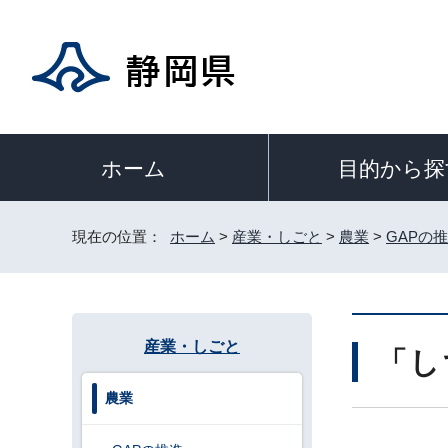
目的から探
ホーム
現在の位置：
ホーム
>
産業・しごと
>
農業
>
GAPの
産業・しごと
「し
農業