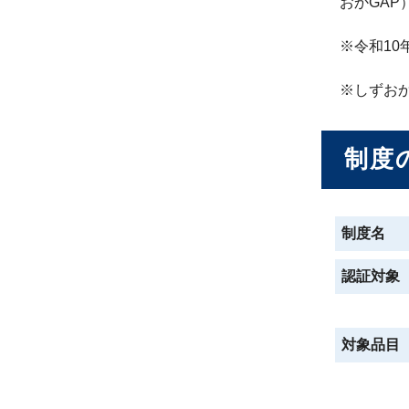
おかGAP
※令和1
※しずお
制度
制度名
認証対象
対象品目