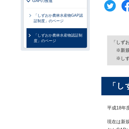
GAPの推進
「しずおか農林水産物GAP認
証制度」のページ
「しずおか農林水産物認証制
度」のページ
「しず
※新規
※しず
「し
平成18
現在は新