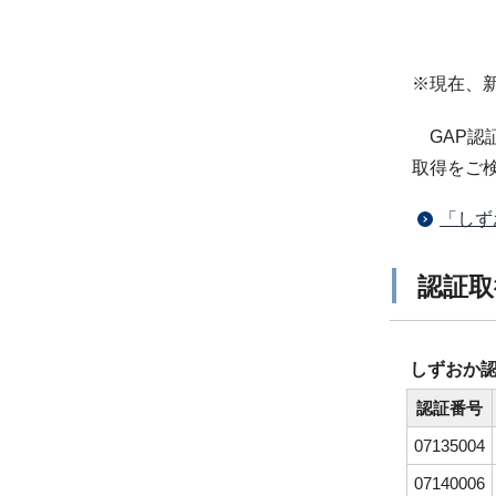
※現在、
GAP認
取得をご
「しず
認証取
しずおか認
認証番号
07135004
07140006