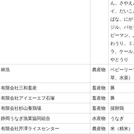
ん、さやえ
イ、だいこ
ばな、にが
ジル、パセ
ピーマン、
わうり、ミ
ラ、ケール
やとうり
林浩
農産物
ベビーリー
草、水菜）
有限会社三和畜産
畜産物
豚
有限会社アイエーエフ石塚
畜産物
豚
有限会社杉山養鶏場
畜産物
採卵鶏
静岡うなぎ漁業協同組合
水産物
うなぎ
有限会社芹澤ライスセンター
農産物
米（精米）